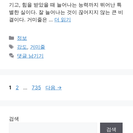
기고, 힘을 받았을 때 늘어나는 능력까지 뛰어난 특
별한 실이다. 잘 늘어나는 것이 끊어지지 않는 큰 비
결이다. 거미줄은 …
더 읽기
카
정보
테
태
강도
,
거미줄
고
그
댓글 남기기
리
페
페
페
1
2
…
735
다음
→
이
이
이
지
지
지
검색
검색