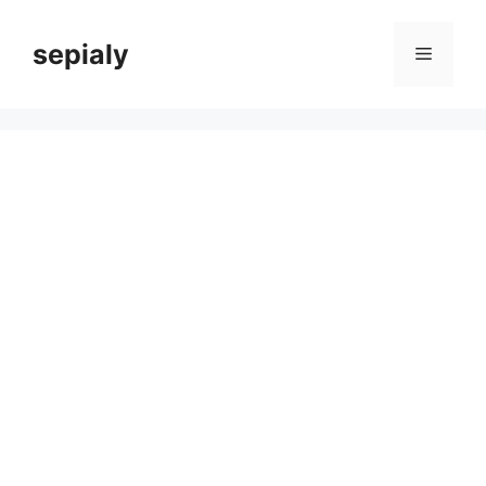
컨
텐
sepialy
메
츠
로
뉴
건
너
뛰
기