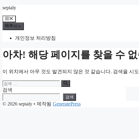
컨
sepialy
텐
메
츠
뉴
메뉴
로
건
개인정보 처리방침
너
뛰
아차! 해당 페이지를 찾을 수 
기
이 위치에서 아무 것도 발견되지 않은 것 같습니다. 검색을 시
검
색:
검색
검색
© 2026 sepialy
• 제작됨
GeneratePress