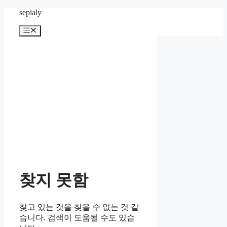
컨
sepialy
텐
메
츠
뉴
로
건
너
뛰
기
찾지 못함
찾고 있는 것을 찾을 수 없는 것 같
습니다. 검색이 도움될 수도 있습