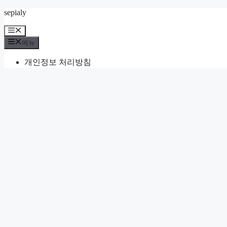
컨
sepialy
텐
메
츠
뉴
메뉴
로
건
개인정보 처리방침
너
뛰
기