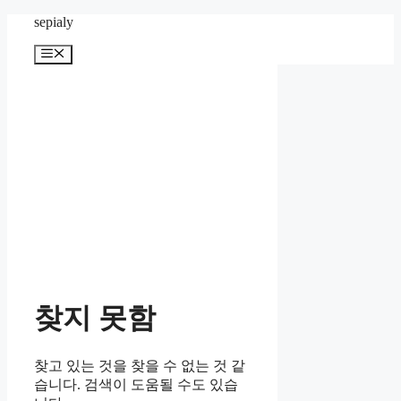
컨
sepialy
텐
메
츠
뉴
로
건
너
뛰
기
찾지 못함
찾고 있는 것을 찾을 수 없는 것 같
습니다. 검색이 도움될 수도 있습