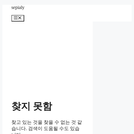
컨
sepialy
텐
메
츠
뉴
로
건
너
뛰
기
찾지 못함
찾고 있는 것을 찾을 수 없는 것 같
습니다. 검색이 도움될 수도 있습