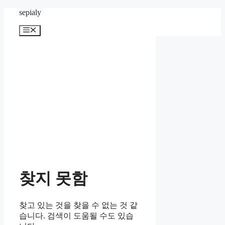
컨
sepialy
텐
메
츠
뉴
로
건
너
뛰
기
찾지 못함
찾고 있는 것을 찾을 수 없는 것 같
습니다. 검색이 도움될 수도 있습