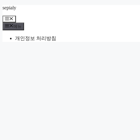
컨
sepialy
텐
메
츠
뉴
메뉴
로
건
개인정보 처리방침
너
뛰
기