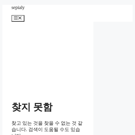
컨
sepialy
텐
메
츠
뉴
로
건
너
뛰
기
찾지 못함
찾고 있는 것을 찾을 수 없는 것 같
습니다. 검색이 도움될 수도 있습