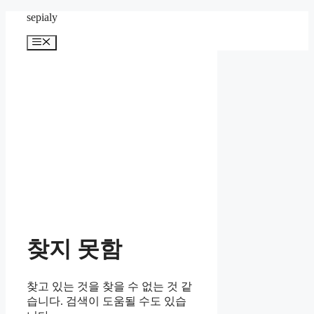
컨
sepialy
텐
메
츠
뉴
로
건
너
뛰
기
찾지 못함
찾고 있는 것을 찾을 수 없는 것 같
습니다. 검색이 도움될 수도 있습