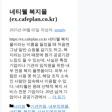
네티웰 복지몰
(ex.cafeplan.co.kr)
2025년 09월 02일
작성자:
sepialy
https://ex.cafeplan.co.kr 네티웰 복지
몰이라는 이름을 들었을 때 처음엔
그냥 일반 쇼핑몰 같기도 하고, 복
지라는 단어 때문에 뭔가 공공기관
느낌도 들 수 있는데, 사실은 특정
기업이나 기관의 임직원을 위한 내
부 전용 복지 플랫폼이다. 외부 사
람은 사용 못 하고, 해당 조직 소속
인 사람만 접속해서 이용할 수 있
다. 네티웰은 원래 선택적 복지 서
비스 전문 기업이다. 20년 넘게 기
업이나 공공기관에서 …
더 읽기
카
태
사이트
기관전용
,
내부직원몰
,
테
그
네티웰
,
복지몰
,
서브도메인운영
,