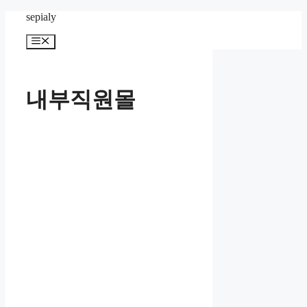
컨
sepialy
텐
메
츠
뉴
로
건
너
내부직원몰
뛰
기