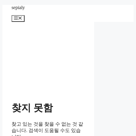
컨
sepialy
텐
메
츠
뉴
로
건
너
뛰
기
찾지 못함
찾고 있는 것을 찾을 수 없는 것 같
습니다. 검색이 도움될 수도 있습