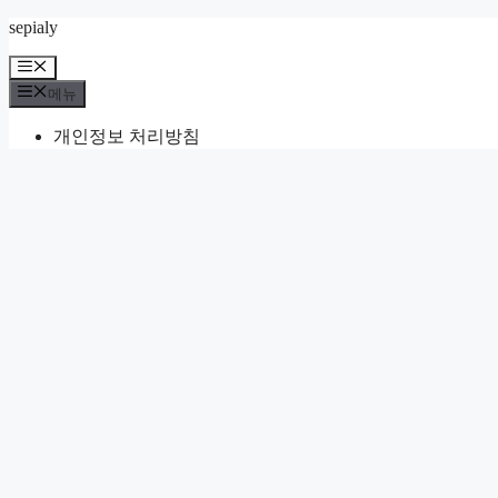
컨
sepialy
텐
메
츠
뉴
메뉴
로
건
개인정보 처리방침
너
뛰
기