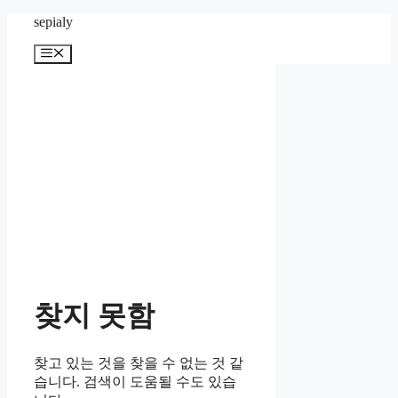
컨
sepialy
텐
메
츠
뉴
로
건
너
뛰
기
찾지 못함
찾고 있는 것을 찾을 수 없는 것 같
습니다. 검색이 도움될 수도 있습