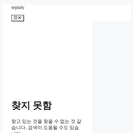
컨
sepialy
텐
메
츠
뉴
로
건
너
뛰
기
찾지 못함
찾고 있는 것을 찾을 수 없는 것 같
습니다. 검색이 도움될 수도 있습