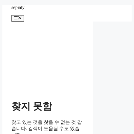
컨
sepialy
텐
메
츠
뉴
로
건
너
뛰
기
찾지 못함
찾고 있는 것을 찾을 수 없는 것 같
습니다. 검색이 도움될 수도 있습