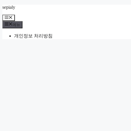
컨
sepialy
텐
메
츠
뉴
메뉴
로
건
개인정보 처리방침
너
뛰
기