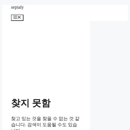
컨
sepialy
텐
메
츠
뉴
로
건
너
뛰
기
찾지 못함
찾고 있는 것을 찾을 수 없는 것 같
습니다. 검색이 도움될 수도 있습