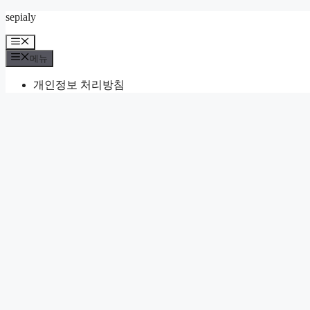
컨
sepialy
텐
메
츠
뉴
메뉴
로
건
개인정보 처리방침
너
뛰
기