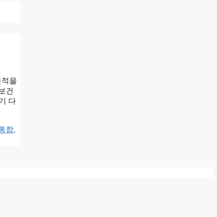
 목적을
공보건
기 다
 통합
,