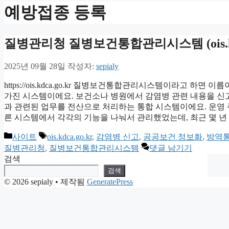
예방접종 등록
질병관리청 질병보건통합관리시스템 (ois.kdc
2025년 09월 28일
작성자:
sepialy
https://ois.kdca.go.kr 질병보건통합관리시스템이라고 하
가진 시스템이에요. 보건소나 병원에서 감염병 관련 내용을 신
과 관련된 업무를 전산으로 처리하는 통합 시스템이에요. 운영 주체는
른 시스템에서 각각의 기능을 나눠서 관리했었는데, 최근 몇 년
카
태
사이트
ois.kdca.go.kr
,
감염병 신고
,
공공보건 정보화
,
방역
테
그
질병관리청
,
질병보건통합관리시스템
댓글 남기기
고
검색
리
검색
© 2026 sepialy
• 제작됨
GeneratePress