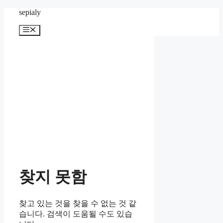
컨
sepialy
텐
메
츠
뉴
로
건
너
뛰
기
찾지 못함
찾고 있는 것을 찾을 수 없는 것 같
습니다. 검색이 도움될 수도 있습