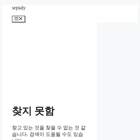
컨
sepialy
텐
메
츠
뉴
로
건
너
뛰
기
찾지 못함
찾고 있는 것을 찾을 수 없는 것 같
습니다. 검색이 도움될 수도 있습