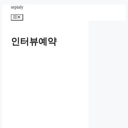
컨
sepialy
텐
메
츠
뉴
로
건
너
인터뷰예약
뛰
기