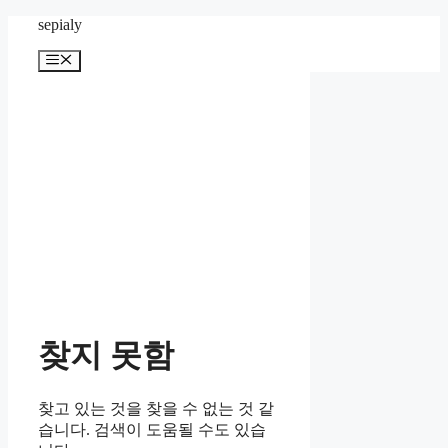
컨
sepialy
텐
메
츠
뉴
로
건
너
뛰
기
찾지 못함
찾고 있는 것을 찾을 수 없는 것 같
습니다. 검색이 도움될 수도 있습