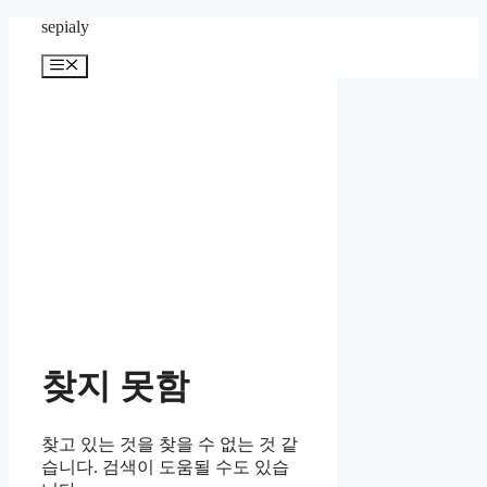
컨
sepialy
텐
메
츠
뉴
로
건
너
뛰
기
찾지 못함
찾고 있는 것을 찾을 수 없는 것 같
습니다. 검색이 도움될 수도 있습