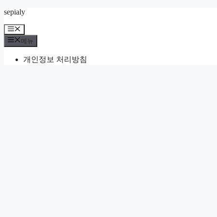
컨
sepialy
텐
메
츠
뉴
메뉴
로
건
개인정보 처리방침
너
뛰
기