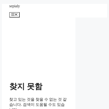
컨
sepialy
텐
메
츠
뉴
로
건
너
뛰
기
찾지 못함
찾고 있는 것을 찾을 수 없는 것 같
습니다. 검색이 도움될 수도 있습