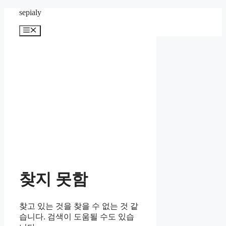
컨
sepialy
텐
메
츠
뉴
로
건
너
뛰
기
찾지 못함
찾고 있는 것을 찾을 수 없는 것 같
습니다. 검색이 도움될 수도 있습