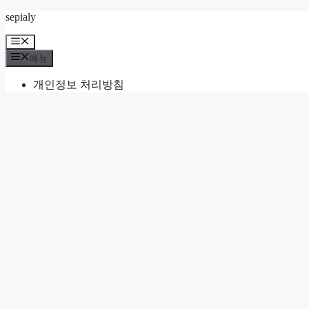
컨
sepialy
텐
메
츠
뉴
메뉴
로
건
개인정보 처리방침
너
뛰
기