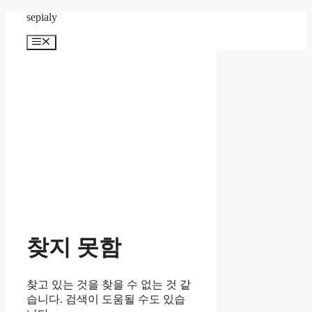
컨
sepialy
텐
메
츠
뉴
로
건
너
뛰
기
찾지 못함
찾고 있는 것을 찾을 수 없는 것 같
습니다. 검색이 도움될 수도 있습