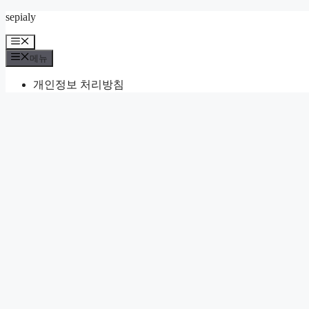
컨
sepialy
텐
메
츠
뉴
메뉴
로
건
개인정보 처리방침
너
뛰
기