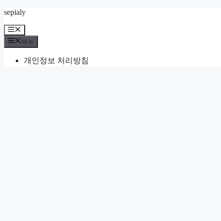
컨
sepialy
텐
메
츠
뉴
메뉴
로
건
개인정보 처리방침
너
뛰
기