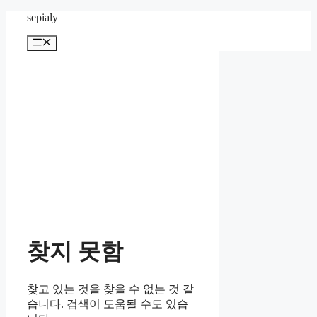
컨
sepialy
텐
메
츠
뉴
로
건
너
뛰
기
찾지 못함
찾고 있는 것을 찾을 수 없는 것 같
습니다. 검색이 도움될 수도 있습