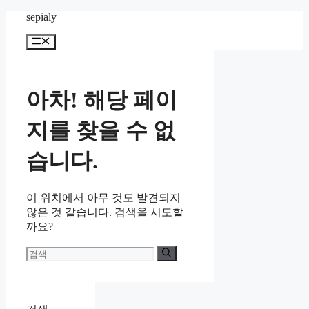
컨
sepialy
텐
메
츠
뉴
로
건
너
아차! 해당 페이
뛰
기
지를 찾을 수 없
습니다.
이 위치에서 아무 것도 발견되지
않은 것 같습니다. 검색을 시도할
까요?
검
색: