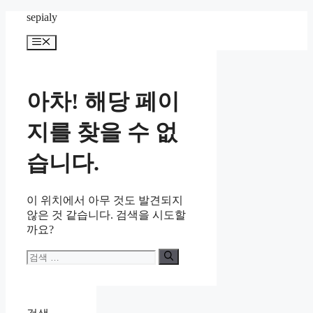
컨
sepialy
텐
메
츠
뉴
로
건
너
아차! 해당 페이
뛰
기
지를 찾을 수 없
습니다.
이 위치에서 아무 것도 발견되지
않은 것 같습니다. 검색을 시도할
까요?
검
색: