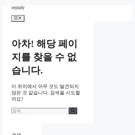
컨
sepialy
텐
메
츠
뉴
로
건
너
아차! 해당 페이
뛰
기
지를 찾을 수 없
습니다.
이 위치에서 아무 것도 발견되지
않은 것 같습니다. 검색을 시도할
까요?
검
색: