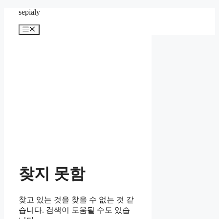
컨
sepialy
텐
메
츠
뉴
로
건
너
뛰
기
찾지 못함
찾고 있는 것을 찾을 수 없는 것 같
습니다. 검색이 도움될 수도 있습