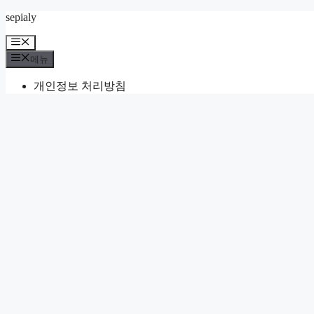
컨
sepialy
텐
메
츠
뉴
메뉴
로
건
개인정보 처리방침
너
뛰
기