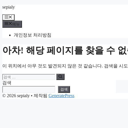
컨
sepialy
텐
메
츠
뉴
메뉴
로
건
개인정보 처리방침
너
뛰
아차! 해당 페이지를 찾을 수 
기
이 위치에서 아무 것도 발견되지 않은 것 같습니다. 검색을 시
검
색:
검색
검색
© 2026 sepialy
• 제작됨
GeneratePress