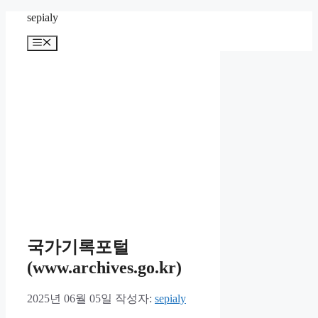
컨
sepialy
텐
메
츠
뉴
로
건
너
뛰
기
국가기록포털
(www.archives.go.kr)
2025년 06월 05일
작성자:
sepialy