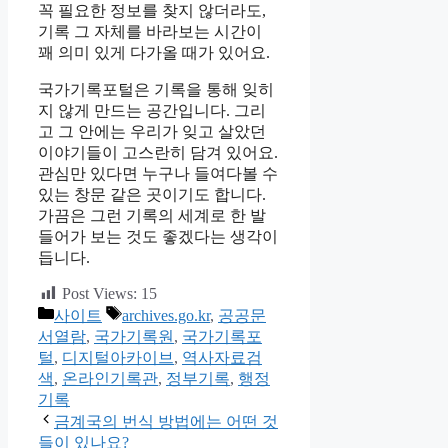
꼭 필요한 정보를 찾지 않더라도,
기록 그 자체를 바라보는 시간이
꽤 의미 있게 다가올 때가 있어요.
국가기록포털은 기록을 통해 잊히
지 않게 만드는 공간입니다. 그리
고 그 안에는 우리가 잊고 살았던
이야기들이 고스란히 담겨 있어요.
관심만 있다면 누구나 들여다볼 수
있는 창문 같은 곳이기도 합니다.
가끔은 그런 기록의 세계로 한 발
들어가 보는 것도 좋겠다는 생각이
듭니다.
Post Views:
15
카
태
사이트
archives.go.kr
,
공공문
테
그
서열람
,
국가기록원
,
국가기록포
고
털
,
디지털아카이브
,
역사자료검
리
색
,
온라인기록관
,
정부기록
,
행정
기록
금계국의 번식 방법에는 어떤 것
들이 있나요?