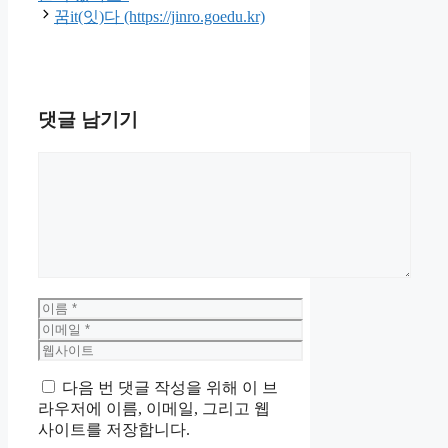
꿈it(잇)다 (https://jinro.goedu.kr)
댓글 남기기
댓
글
이
름
이
메
웹
일
사
다음 번 댓글 작성을 위해 이 브
이
라우저에 이름, 이메일, 그리고 웹
트
사이트를 저장합니다.