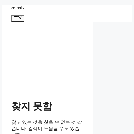
컨
sepialy
텐
메
츠
뉴
로
건
너
뛰
기
찾지 못함
찾고 있는 것을 찾을 수 없는 것 같
습니다. 검색이 도움될 수도 있습