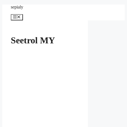
컨
sepialy
텐
메
츠
뉴
로
건
너
Seetrol MY
뛰
기