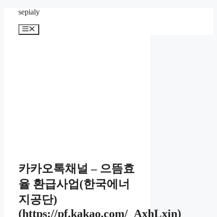
컨
sepialy
텐
메
츠
뉴
로
건
너
뛰
기
카카오톡채널 – 으뜸효
율 환급사업(한국에너
지공단)
(https://pf.kakao.com/_AxhLxin)